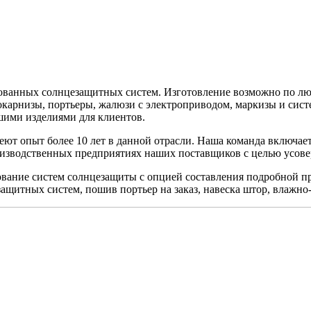
рованных солнцезащитных систем. Изготовление возможно по л
окарнизы, портьеры, жалюзи с электроприводом, маркизы и сис
шими изделиями для клиентов.
имеют опыт более 10 лет в данной отрасли. Наша команда включ
оизводственных предприятиях наших поставщиков с целью усов
ование систем солнцезащиты с опцией составления подробной п
щитных систем, пошив портьер на заказ, навеска штор, влажно-